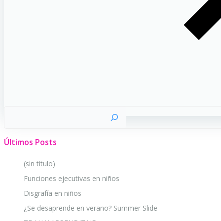
Buscar
Últimos Posts
(sin título)
Funciones ejecutivas en niños
Disgrafía en niños
¿Se desaprende en verano? Summer Slide