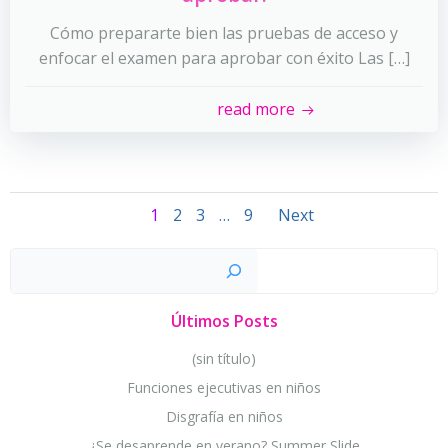
Cómo prepararte bien las pruebas de acceso y
enfocar el examen para aprobar con éxito Las […]
read more
Navegación
Navegac
Página
Página
Página
Página
1
2
3
…
9
Next
por
por
Busc
las
las
Últimos Posts
entradas
entradas
(sin título)
Funciones ejecutivas en niños
Disgrafía en niños
¿Se desaprende en verano? Summer Slide