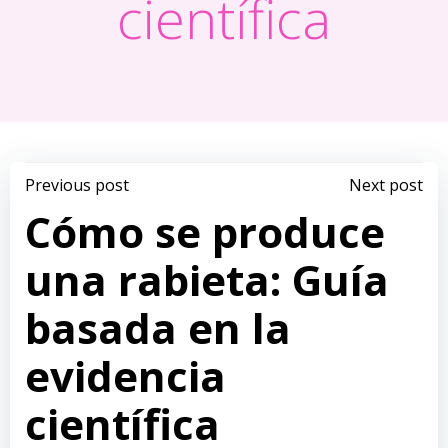
científica
Navegación
Navegación
Previous post
Next post
Cómo se produce
de
de
una rabieta: Guía
entradas
entradas
basada en la
evidencia
científica