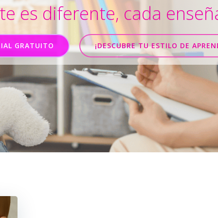
e es diferente, cada enseñ
IAL GRATUITO
¡DESCUBRE TU ESTILO DE APREN