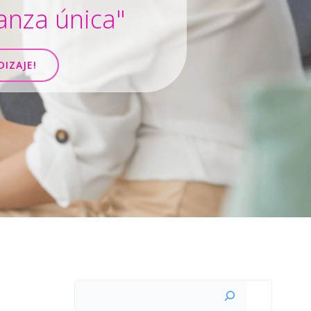
anza única"
DIZAJE!
Buscar