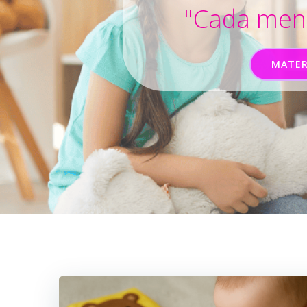
"Cada ment
MATER