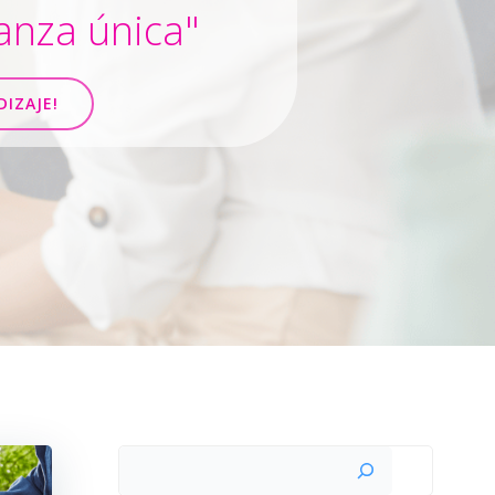
anza única"
DIZAJE!
Buscar