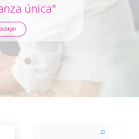
anza única"
DIZAJE!
Buscar