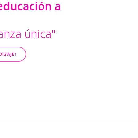
oeducación a
anza única"
DIZAJE!